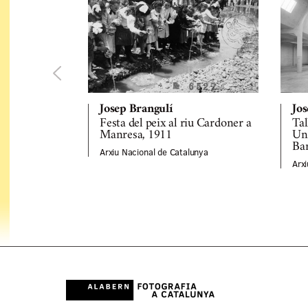
Josep Brangulí
Jos
Festa del peix al riu Cardoner a
Tal
Manresa, 1911
Uni
Bar
Arxiu Nacional de Catalunya
Arx