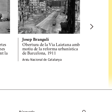
Josep Brangulí
Josep Bran
rtes
Obertura de la Via Laietana amb
Màquina es
nes
motiu de la reforma urbanística
biberons de
nt la
de Barcelona, 1911
de la Mater
Barcelona,
Arxiu Nacional de Catalunya
Arxiu Naciona