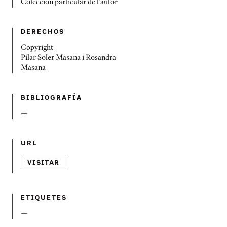
Colección particular de l'autor
DERECHOS
Copyright
Pilar Soler Masana i Rosandra
Masana
BIBLIOGRAFÍ­A
—
URL
VISITAR
ETIQUETES
—