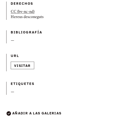
DERECHOS
CC (by-nc-nd)
Hereus desconeguts
BIBLIOGRAFÍ­A
—
URL
VISITAR
ETIQUETES
—
AÑADIR A LAS GALERIAS