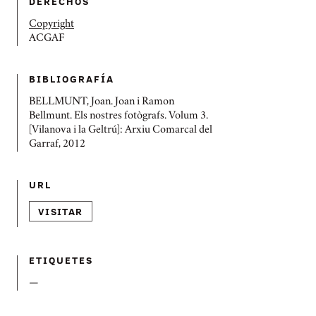
DERECHOS
Copyright
ACGAF
BIBLIOGRAFÍ­A
BELLMUNT, Joan. Joan i Ramon
Bellmunt. Els nostres fotògrafs. Volum 3.
[Vilanova i la Geltrú]: Arxiu Comarcal del
Garraf, 2012
URL
VISITAR
ETIQUETES
—