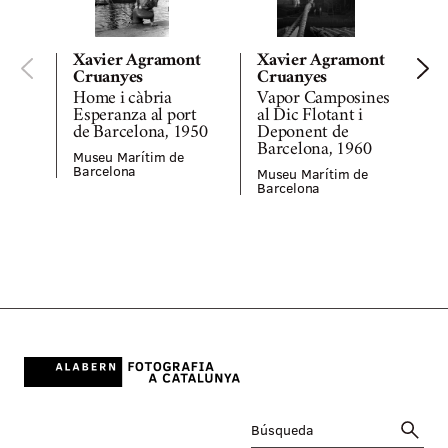
Xavier Agramont
Xavier Agramont
Cruanyes
Cruanyes
Home i càbria
Vapor Camposines
Esperanza al port
al Dic Flotant i
a
de Barcelona, 1950
Deponent de
Barcelona, 1960
Museu Marítim de
M
Barcelona
Museu Marítim de
Barcelona