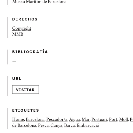
Museu Marítim de Barcelona
DERECHOS
Copyright
MMB
BIBLIOGRAFÍ­A
—
URL
VISITAR
ETIQUETES
Home
,
Barcelona
,
Pescador/a
,
Aigua
,
Mar
,
Portuari
,
Port
,
Moll
,
P
de Barcelona
,
Pesca
,
Canya
,
Barca
,
Embarcació