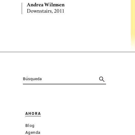
Andrea W
Andrea Wilmsen
Drei, 2010
Downstairs, 2011
AHORA
Blog
Agenda