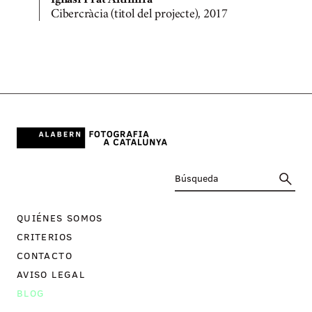
Ignasi Prat Altimira
Cibercràcia (titol del projecte), 2017
C
QUIÉNES SOMOS
CRITERIOS
CONTACTO
AVISO LEGAL
BLOG