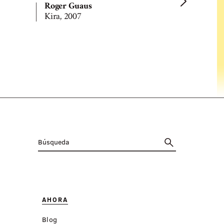
Roger Guaus
Kira, 2007
Roger Gua
François i 
AHORA
Blog