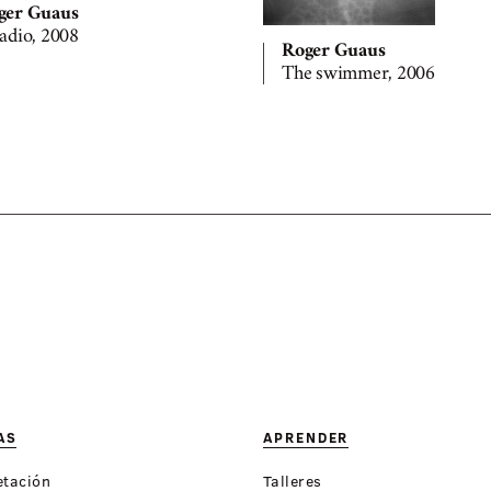
ger Guaus
adio, 2008
Roger Guaus
The swimmer, 2006
AS
APRENDER
etación
Talleres