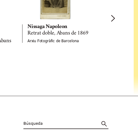
Nissaga Napoleon
Retrat doble, Abans de 1869
Nissaga N
Arxiu Fotogràfic de Barcelona
Abans
Retrat de l
Soler, Aba
Arxiu Fotogrà