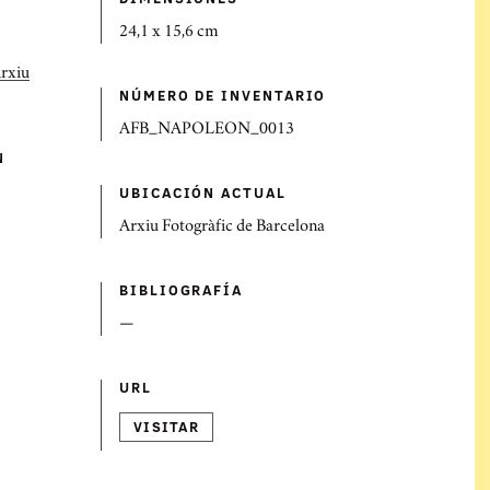
24,1 x 15,6 cm
Arxiu
NÚMERO DE INVENTARIO
AFB_NAPOLEON_0013
N
UBICACIÓN ACTUAL
Arxiu Fotogràfic de Barcelona
BIBLIOGRAFÍ­A
—
URL
VISITAR