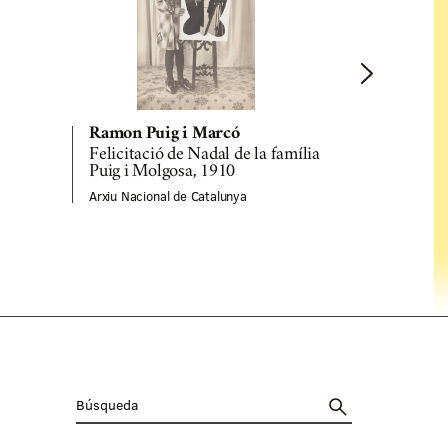
Ramon Puig i Marcó
Ramon Pui
Felicitació de Nadal de la família
Autoretrat
Puig i Molgosa, 1910
Marcó, 19
Arxiu Nacional de Catalunya
Arxiu Naciona