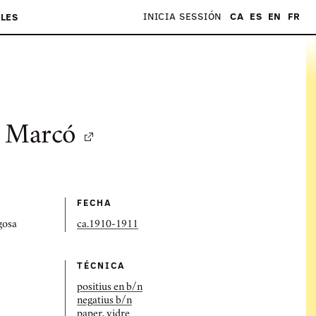
INICIA SESSIÓN
CA
ES
EN
FR
LES
i Marcó
FECHA
gosa
ca.1910-1911
TÉCNICA
positius en b/n
negatius b/n
paper, vidre