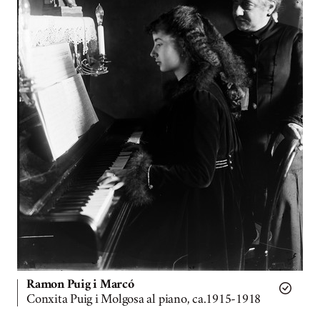
Ramon Puig i Marcó
Conxita Puig i Molgosa al piano, ca.1915-1918