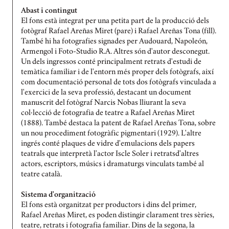
Abast i contingut
El fons està integrat per una petita part de la producció dels
fotògraf Rafael Areñas Miret (pare) i Rafael Areñas Tona (fill).
També hi ha fotografies signades per Audouard, Napoleón,
Armengol i Foto-Studio R.A. Altres són d'autor desconegut.
Un dels ingressos conté principalment retrats d'estudi de
temàtica familiar i de l'entorn més proper dels fotògrafs, així
com documentació personal de tots dos fotògrafs vinculada a
l'exercici de la seva professió, destacant un document
manuscrit del fotògraf Narcis Nobas lliurant la seva
col·lecció de fotografia de teatre a Rafael Areñas Miret
(1888). També destaca la patent de Rafael Areñas Tona, sobre
un nou procediment fotogràfic pigmentari (1929). L'altre
ingrés conté plaques de vidre d'emulacions dels papers
teatrals que interpretà l'actor Iscle Soler i retratsd'altres
actors, escriptors, músics i dramaturgs vinculats també al
teatre català.
Sistema d'organització
El fons està organitzat per productors i dins del primer,
Rafael Areñas Miret, es poden distingir clarament tres sèries,
teatre, retrats i fotografia familiar. Dins de la segona, la