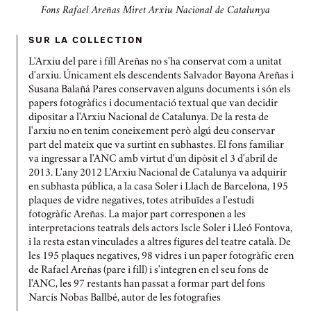
Fons Rafael Areñas Miret Arxiu Nacional de Catalunya
SUR LA COLLECTION
L'Arxiu del pare i fill Areñas no s'ha conservat com a unitat
d'arxiu. Únicament els descendents Salvador Bayona Areñas i
Susana Balañá Pares conservaven alguns documents i són els
papers fotogràfics i documentació textual que van decidir
dipositar a l'Arxiu Nacional de Catalunya. De la resta de
l'arxiu no en tenim coneixement però algú deu conservar
part del mateix que va surtint en subhastes. El fons familiar
va ingressar a l'ANC amb virtut d'un dipòsit el 3 d'abril de
2013. L'any 2012 L'Arxiu Nacional de Catalunya va adquirir
en subhasta pública, a la casa Soler i Llach de Barcelona, 195
plaques de vidre negatives, totes atribuïdes a l'estudi
fotogràfic Areñas. La major part corresponen a les
interpretacions teatrals dels actors Iscle Soler i Lleó Fontova,
i la resta estan vinculades a altres figures del teatre català. De
les 195 plaques negatives, 98 vidres i un paper fotogràfic eren
de Rafael Areñas (pare i fill) i s'integren en el seu fons de
l'ANC, les 97 restants han passat a formar part del fons
Narcís Nobas Ballbé, autor de les fotografies