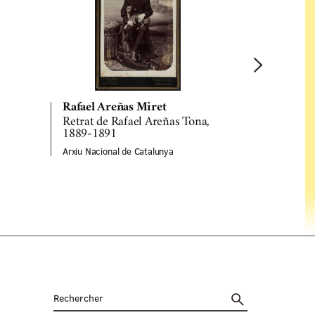
Rafael Areñas Miret
Rafael Are
Retrat de Rafael Areñas Tona,
Retrat d'es
1889-1891
Tona, 189
Arxiu Nacional de Catalunya
Arxiu Naciona