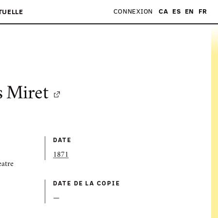
CONNEXION
CA
ES
EN
FR
TUELLE
s Miret
DATE
1871
eatre
DATE DE LA COPIE
—