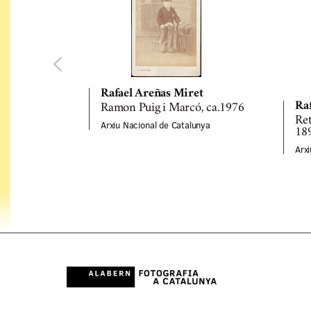
Rafael Areñas Miret
Ra
Ramon Puig i Marcó, ca.1976
Ret
Arxiu Nacional de Catalunya
18
Arx