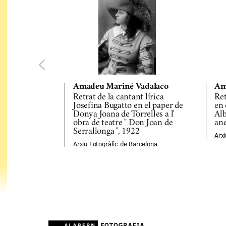
Amadeu Mariné Vadalaco
Am
Retrat de la cantant lírica
Ret
Josefina Bugatto en el paper de
en 
Donya Joana de Torrelles a l'
Alb
obra de teatre " Don Joan de
ane
Serrallonga ", 1922
Arxi
Arxiu Fotogràfic de Barcelona