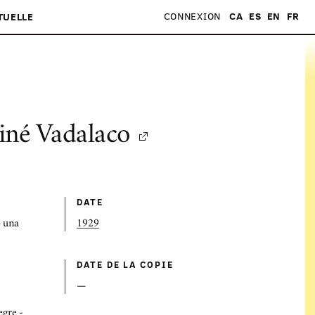
CONNEXION
CA
ES
EN
FR
TUELLE
né Vadalaco
DATE
b una
1929
DATE DE LA COPIE
—
egre -