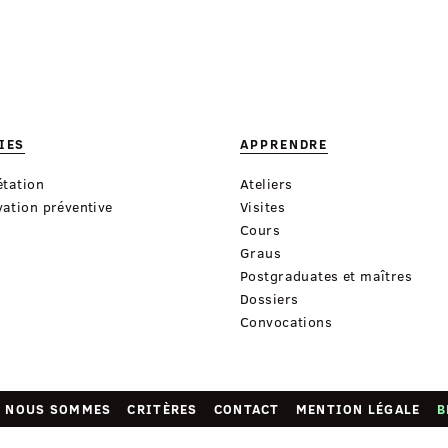
IES
APPRENDRE
étation
Ateliers
ation préventive
Visites
Cours
Graus
Postgraduates et maîtres
Dossiers
Convocations
I NOUS SOMMES
CRITÈRES
CONTACT
MENTION LÉGALE
B