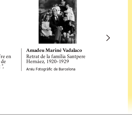
Amadeu Mariné Vadalaco
Amadeu Ma
fre en
Retrat de la família Santpere
Retrat de 
 de
Hernáez, 1920-1929
el paper de
 ",
de teatre "
Arxiu Fotogràfic de Barcelona
Arxiu Fotogrà