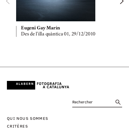
Eugeni Gay Marín
Des de l'illa quàntica 01, 29/12/2010
D
QUI NOUS SOMMES
CRITÈRES