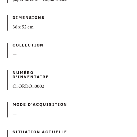
paper de cotó / Còpia Giclée
DIMENSIONS
36 x 52 cm
COLLECTION
—
NUMÉRO
D'INVENTAIRE
C_ORDO_0002
MODE D'ACQUISITION
—
SITUATION ACTUELLE