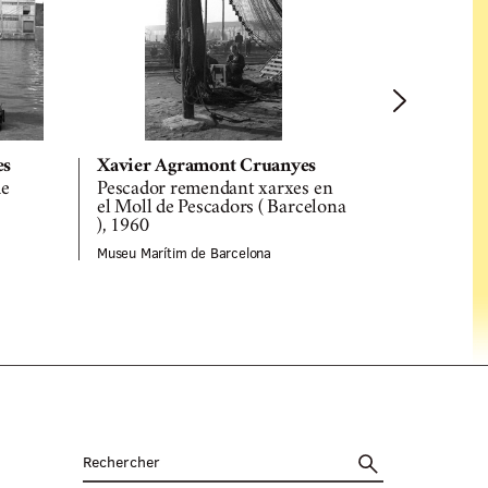
es
Xavier Agramont Cruanyes
Xavier Ag
de
Pescador remendant xarxes en
Moll de Dr
el Moll de Pescadors ( Barcelona
1960
), 1960
Museu Maríti
Museu Marítim de Barcelona