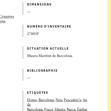
DIMENSIONS
—
 Cruanyes
lona
NUMÉRO D'INVENTAIRE
27805F
SITUATION ACTUELLE
Museu Marítim de Barcelona
BIBLIOGRAPHIE
—
ETIQUETES
Home
,
Barcelona
,
Nen
,
Pescador/a
,
Aigua
,
Mar
,
Portu
de
Barcelona
,
Pesca
,
Silueta
,
Barca
,
Embarcació