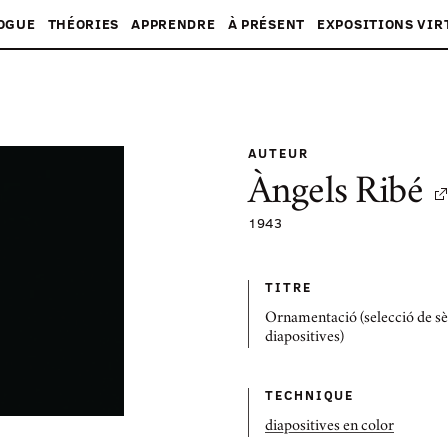
OGUE
THÉORIES
APPRENDRE
À PRÉSENT
EXPOSITIONS VIR
AUTEUR
Àngels Ribé
1943
TITRE
Ornamentació (selecció de sè
diapositives)
TECHNIQUE
diapositives en color