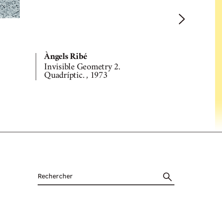
Àngels Ribé
Àngels Rib
Invisible Geometry 2.
Ornamentac
Quadríptic. , 1973
de 56 diapo