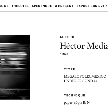
OGUE
THÉORIES
APPRENDRE
À PRÉSENT
EXPOSITIONS VIR
AUTEUR
Héctor Media
1969
TITRE
MEGALOPOLIS. MEXICO
UNDERGROUND #4
TECHNIQUE
paper, còpia B/N