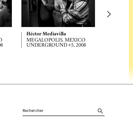
Héctor Mediavilla
Héctor Med
O
MEGALOPOLIS. MEXICO
MEGALOP
08
UNDERGROUND #5, 2008
UNDERGR