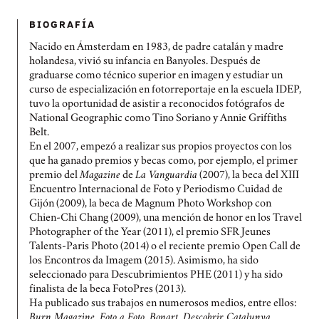
BIOGRAFÍ­A
Nacido en Ámsterdam en 1983, de padre catalán y madre
holandesa, vivió su infancia en Banyoles. Después de
graduarse como técnico superior en imagen y estudiar un
curso de especialización en fotorreportaje en la escuela IDEP,
tuvo la oportunidad de asistir a reconocidos fotógrafos de
National Geographic como Tino Soriano y Annie Griffiths
Belt.
En el 2007, empezó a realizar sus propios proyectos con los
que ha ganado premios y becas como, por ejemplo, el primer
premio del
Magazine
de
La Vanguardia
(2007), la beca del XIII
Encuentro Internacional de Foto y Periodismo Cuidad de
Gijón (2009), la beca de Magnum Photo Workshop con
Chien-Chi Chang (2009), una mención de honor en los Travel
Photographer of the Year (2011), el premio SFR Jeunes
Talents-Paris Photo (2014) o el reciente premio Open Call de
los Encontros da Imagem (2015). Asimismo, ha sido
seleccionado para Descubrimientos PHE (2011) y ha sido
finalista de la beca FotoPres (2013).
Ha publicado sus trabajos en numerosos medios, entre ellos:
Burn Magazine, Foto a Foto, Bonart, Descobrir Catalunya,