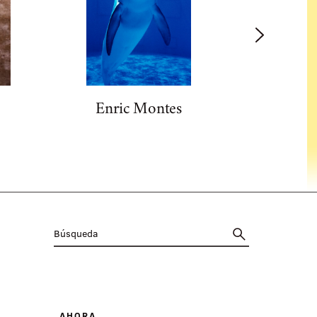
Enric Montes
Ger
AHORA