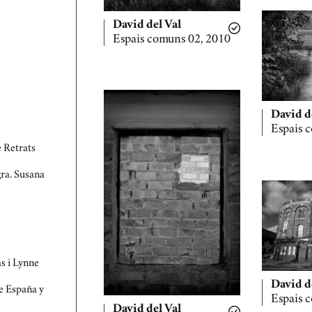
David del Val
Espais comuns 02, 2010
David d
Espais 
 Retrats
ra. Susana
as i Lynne
David d
e España y
Espais 
David del Val