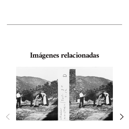
Imágenes relacionadas
S
B