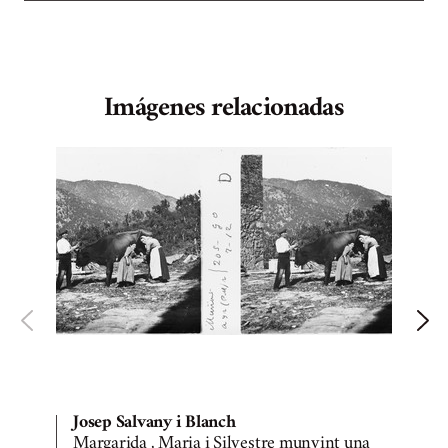
Imágenes relacionadas
B
Josep Salvany i Blanch
Margarida , Maria i Silvestre munyint una