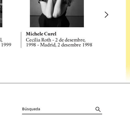
Michele Curel
Michele C
l,
Cecilia Roth - 2 de desembre,
Chamaco - 9
l 1999
1998 - Madrid, 2 desembre 1998
Barcelona, 