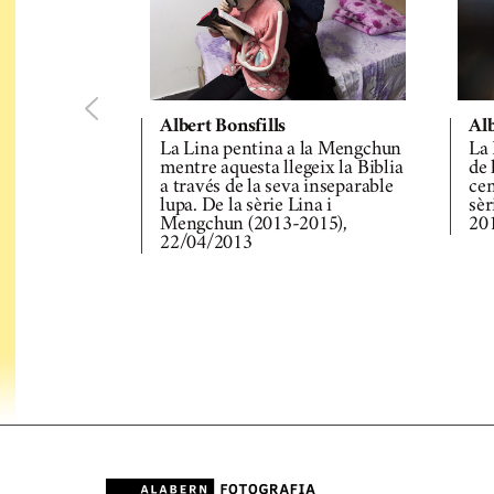
Albert Bonsfills
Alb
La Lina pentina a la Mengchun
La 
mentre aquesta llegeix la Biblia
de 
a través de la seva inseparable
cen
lupa. De la sèrie Lina i
sèr
Mengchun (2013-2015),
20
22/04/2013