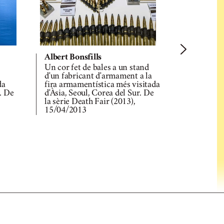
Albert Bonsfills
Albert Bons
Un cor fet de bales a un stand
Treballado
d'un fabricant d'armament a la
de plaques 
da
fira armamentística més visitada
pobat de Gu
r. De
d'Àsia, Seoul, Corea del Sur. De
sèrie E-Lif
la sèrie Death Fair (2013),
15/04/2013