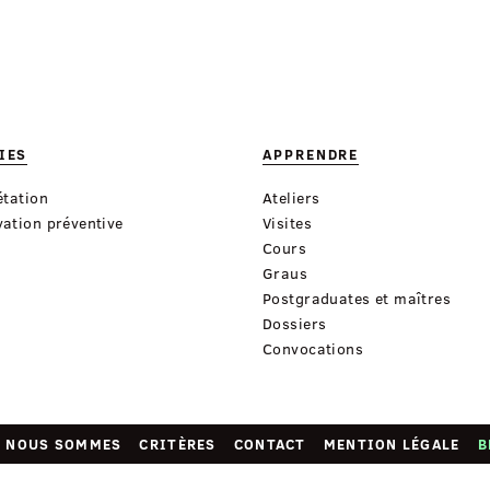
IES
APPRENDRE
étation
Ateliers
ation préventive
Visites
Cours
Graus
Postgraduates et maîtres
Dossiers
Convocations
I NOUS SOMMES
CRITÈRES
CONTACT
MENTION LÉGALE
B