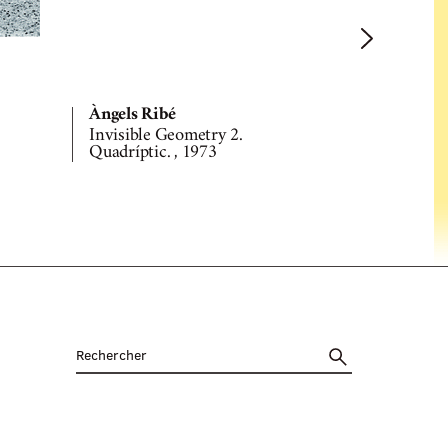
Àngels Ribé
Àngels Rib
Invisible Geometry 2.
Ornamentac
Quadríptic. , 1973
de 56 diapo