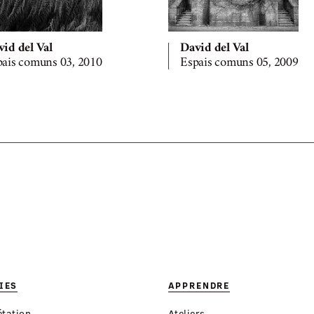
id del Val
David del Val
pais comuns 03, 2010
Espais comuns 05, 2009
IES
APPRENDRE
étation
Ateliers