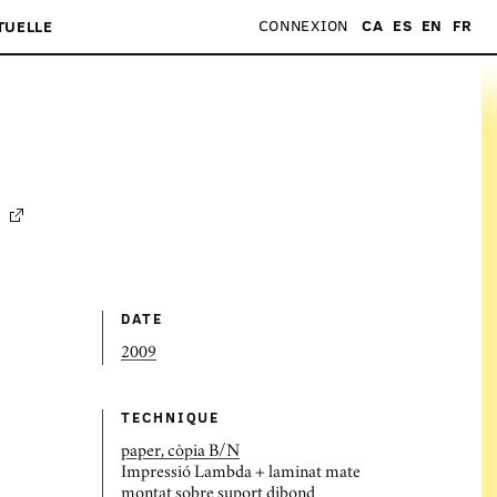
CONNEXION
CA
ES
EN
FR
TUELLE
DATE
2009
TECHNIQUE
paper, còpia B/N
Impressió Lambda + laminat mate
montat sobre suport dibond