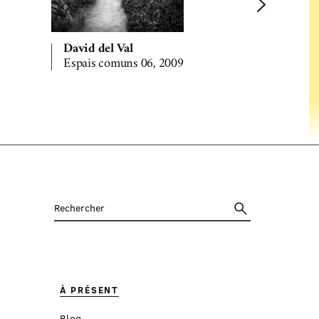
David del Val
David del 
Espais comuns 06, 2009
Espais com
À PRÉSENT
Blog