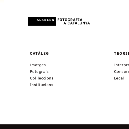
CATÀLEG
TEORI
Imatges
Interpr
Fotògrafs
Conserv
Col·leccions
Legal
Institucions