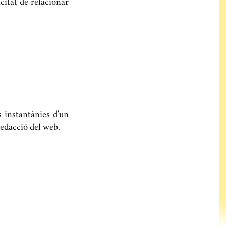
citat de relacionar
s instantànies d'un
redacció del web.