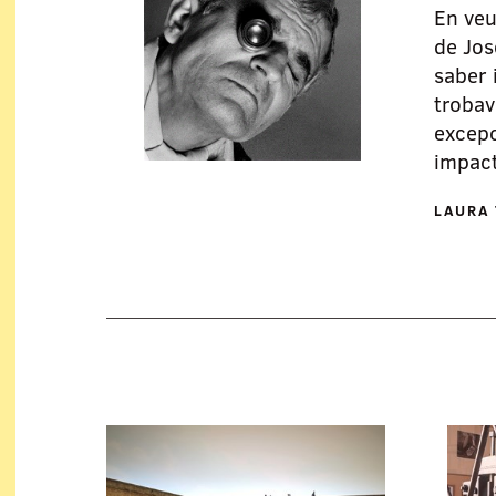
En veu
de Jos
saber
trobav
excepc
impac
LAURA 