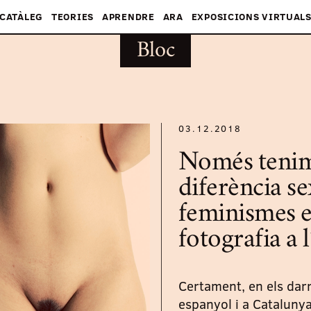
CATÀLEG
TEORIES
APRENDRE
ARA
EXPOSICIONS VIRTUAL
Bloc
03.12.2018
Només tenim 
diferència se
feminismes en
fotografia a 
Certament, en els darr
espanyol i a Catalunya