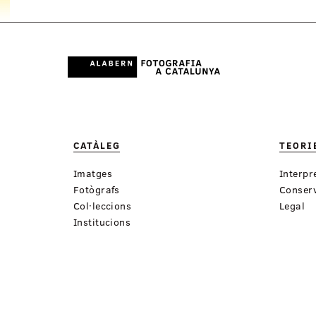
CATÀLEG
TEORI
Imatges
Interpr
Fotògrafs
Conserv
Col·leccions
Legal
Institucions