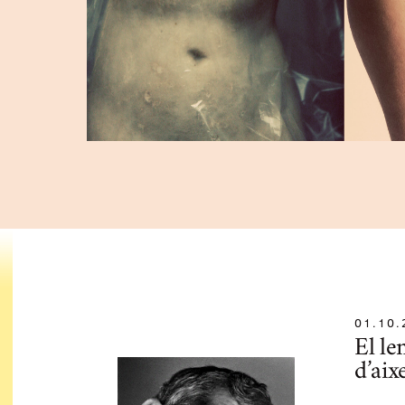
01.10.
El l
d’aix