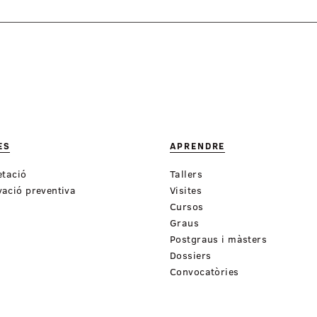
ES
APRENDRE
etació
Tallers
ació preventiva
Visites
Cursos
Graus
Postgraus i màsters
Dossiers
Convocatòries