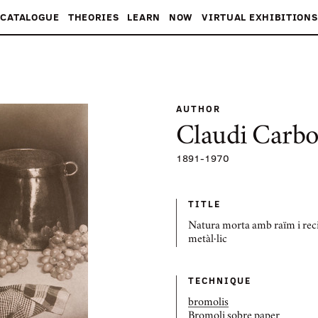
CATALOGUE
THEORIES
LEARN
NOW
VIRTUAL EXHIBITIONS
AUTHOR
Claudi Carbo
1891
-
1970
TITLE
Natura morta amb raïm i rec
metàl·lic
TECHNIQUE
bromolis
Bromoli sobre paper