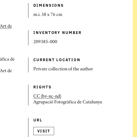
DIMENSIONS
m.i. 38 x 76 cm
Art de
INVENTORY NUMBER
209385-000
CURRENT LOCATION
àfica de
Private collection of the author
Art de
RIGHTS
CC (by-nc-nd)
Agrupació Fotogràfica de Catalunya
URL
VISIT