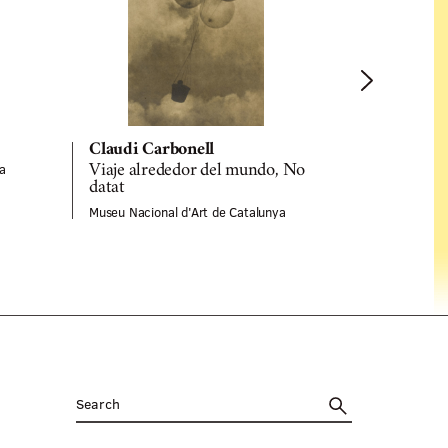
Claudi Car
Sense títol
Claudi Carbonell
a
Museu Naciona
Viaje alrededor del mundo, No
datat
Museu Nacional d'Art de Catalunya