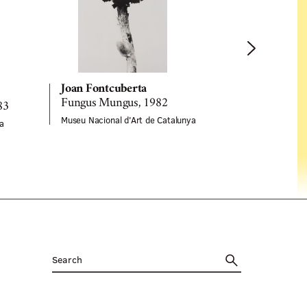
Joan Fontcuberta
Joan Fontc
Fungus Mungus, 1982
Himenea Fl
83
Museu Nacional d'Art de Catalunya
Museu Naciona
a