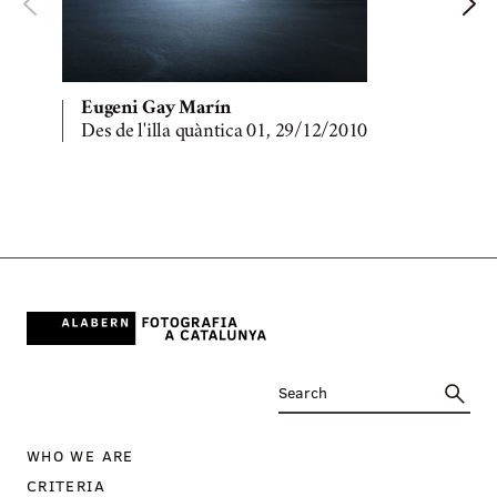
Eugeni Gay Marín
Des de l'illa quàntica 01, 29/12/2010
D
WHO WE ARE
CRITERIA