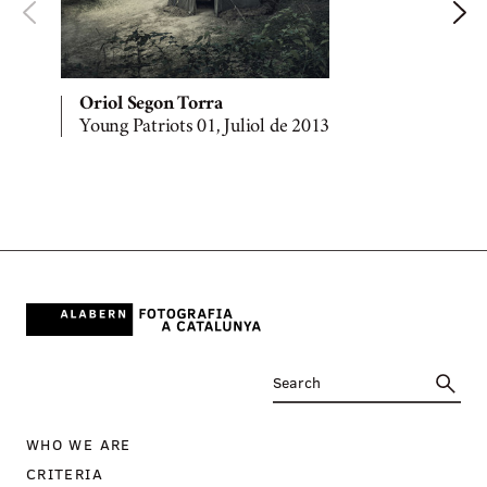
Oriol Segon Torra
Young Patriots 01, Juliol de 2013
Y
WHO WE ARE
CRITERIA