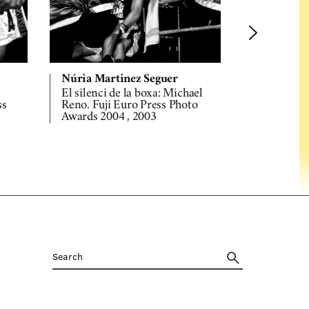
Núria Martinez Seguer
Núria Mar
El silenci de la boxa: Michael
El silenci 
ss
Reno. Fuji Euro Press Photo
Novice. Fu
Awards 2004 , 2003
Awards 200