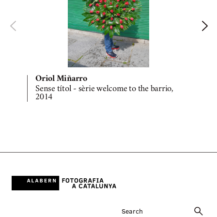
Oriol Miñarro
Sense títol - sèrie welcome to the barrio,
S
2014