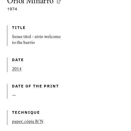
Oriol Miñarro
1974
TITLE
Sense títol - sèrie welcome
to the barrio
DATE
2014
DATE OF THE PRINT
—
TECHNIQUE
paper, còpia B/N