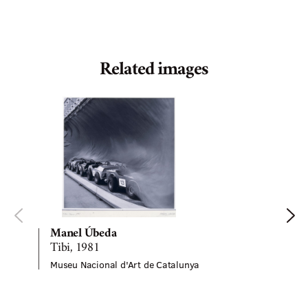
Related images
Manel Úbeda
Tibi, 1981
Museu Nacional d'Art de Catalunya
M