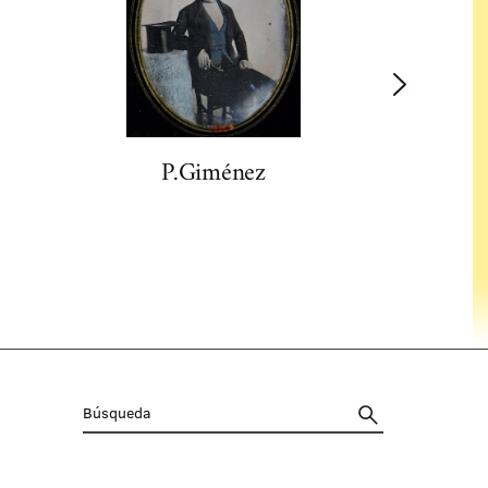
P.Giménez
Enriq