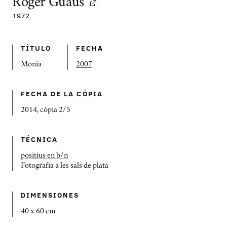
Roger Guaus
1972
TÍTULO
FECHA
Monia
2007
FECHA DE LA CÓPIA
2014, còpia 2/5
TÉCNICA
positius en b/n
Fotografia a les sals de plata
DIMENSIONES
40 x 60 cm