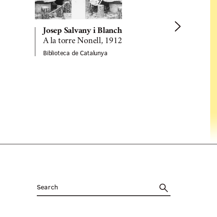
Josep Salvany i Blanch
A la torre Nonell, 1912
Biblioteca de Catalunya
Josep Salv
Sota l'arc 
1912
Biblioteca de