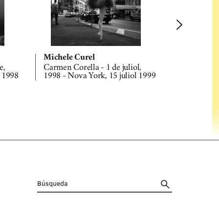
Michele Curel
Michele C
e,
Carmen Corella - 1 de juliol,
Cecilia Rot
 1998
1998 - Nova York, 15 juliol 1999
1998 - Mad