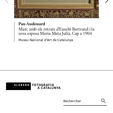
S
M
Pau Audouard
Marc amb els retrats d'Eusebi Bertrand i la
seva esposa Maria Mata Julià, Cap a 1904
Museu Nacional d'Art de Catalunya