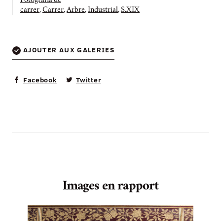
Fotografia de
carrer
,
Carrer
,
Arbre
,
Industrial
,
S.XIX
AJOUTER AUX GALERIES
Facebook
Twitter
Images en rapport