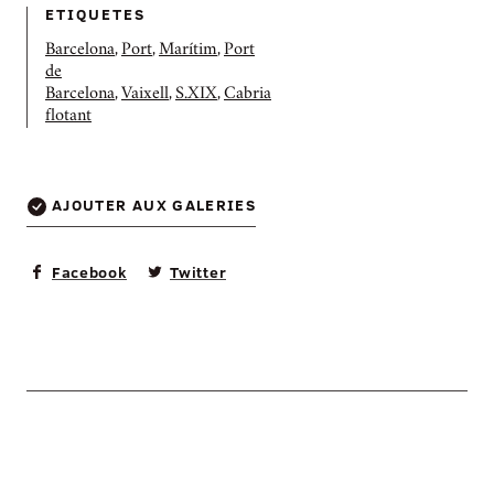
ETIQUETES
Barcelona
,
Port
,
Marítim
,
Port
de
Barcelona
,
Vaixell
,
S.XIX
,
Cabria
flotant
AJOUTER AUX GALERIES
Facebook
Twitter