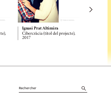
Ignasi Prat Altimira
Ignasi Pra
te),
Cibercràcia (titol del projecte),
Cibercràcia 
2017
2017