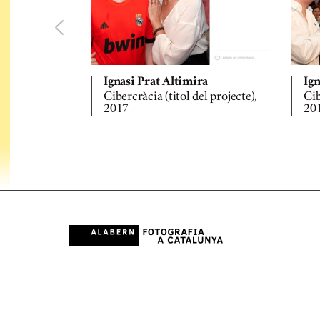
Ignasi Prat Altimira
Ign
Cibercràcia (titol del projecte),
Cib
2017
20