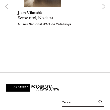
Joan Vilatobà
Sense títol, No datat
S
Museu Nacional d'Art de Catalunya
M