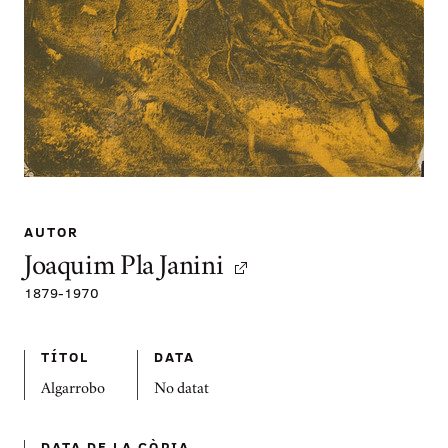
AUTOR
Joaquim Pla Janini
1879
-
1970
TÍTOL
DATA
Algarrobo
No datat
DATA DE LA CÒPIA