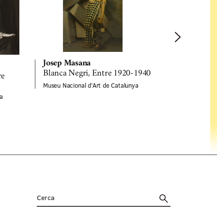
Josep Masana
Josep Mas
Blanca Negri, Entre 1920-1940
re
Entre la vid
Museu Nacional d'Art de Catalunya
Entre 192
a
Museu Naciona