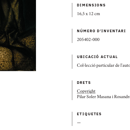
DIMENSIONS
16,5 x 12 cm
NÚMERO D'INVENTARI
205402-000
UBICACIÓ ACTUAL
Col·lecció particular de l'aut
DRETS
Copyright
Pilar Soler Masana i Rosand
ETIQUETES
—