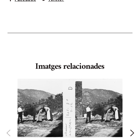
Imatges relacionades
S