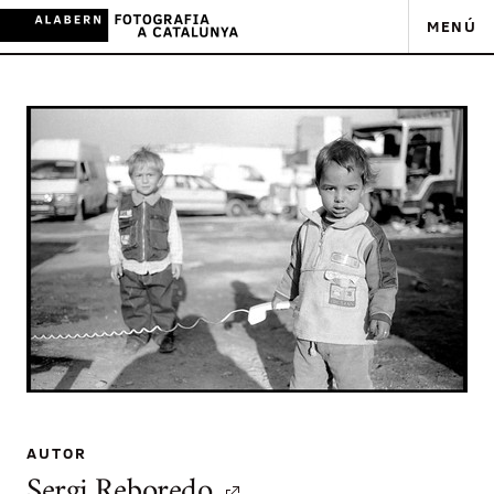
MENÚ
AUTOR
Sergi Reboredo