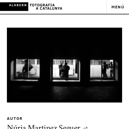
MENÚ
AUTOR
Núria Martinez Seguer